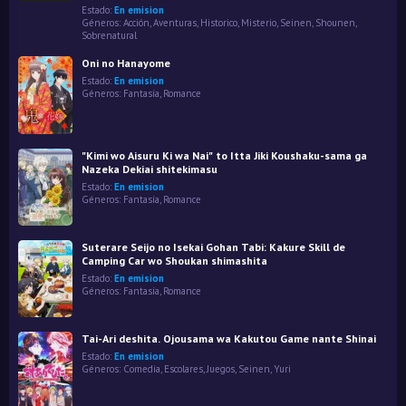
Estado:
En emision
Géneros:
Acción
,
Aventuras
,
Historico
,
Misterio
,
Seinen
,
Shounen
,
Sobrenatural
Oni no Hanayome
Estado:
En emision
Géneros:
Fantasía
,
Romance
"Kimi wo Aisuru Ki wa Nai" to Itta Jiki Koushaku-sama ga
Nazeka Dekiai shitekimasu
Estado:
En emision
Géneros:
Fantasía
,
Romance
Suterare Seijo no Isekai Gohan Tabi: Kakure Skill de
Camping Car wo Shoukan shimashita
Estado:
En emision
Géneros:
Fantasía
,
Romance
Tai-Ari deshita. Ojousama wa Kakutou Game nante Shinai
Estado:
En emision
Géneros:
Comedia
,
Escolares
,
Juegos
,
Seinen
,
Yuri