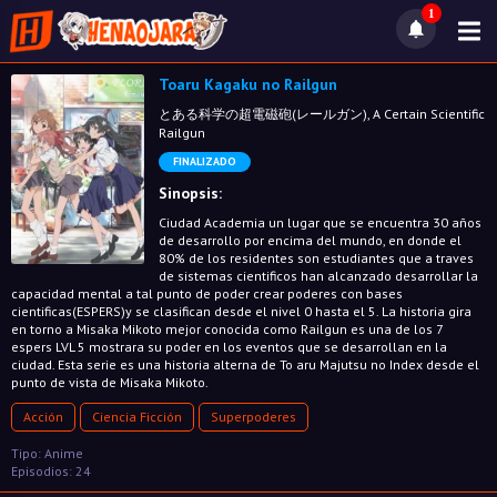
1
Toaru Kagaku no Railgun
とある科学の超電磁砲(レールガン), A Certain Scientific
Railgun
FINALIZADO
Sinopsis:
Ciudad Academia un lugar que se encuentra 30 años
de desarrollo por encima del mundo, en donde el
80% de los residentes son estudiantes que a traves
de sistemas cientificos han alcanzado desarrollar la
capacidad mental a tal punto de poder crear poderes con bases
cientificas(ESPERS)y se clasifican desde el nivel 0 hasta el 5. La historia gira
en torno a Misaka Mikoto mejor conocida como Railgun es una de los 7
espers LVL 5 mostrara su poder en los eventos que se desarrollan en la
ciudad. Esta serie es una historia alterna de To aru Majutsu no Index desde el
punto de vista de Misaka Mikoto.
Acción
Ciencia Ficción
Superpoderes
Tipo: Anime
Episodios: 24