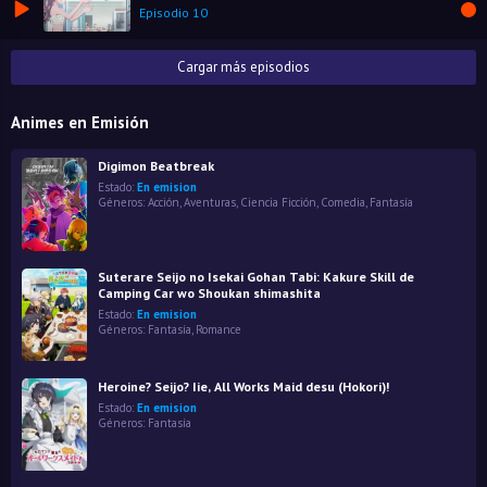
Episodio 10
Cargar más episodios
Animes en Emisión
Digimon Beatbreak
Estado:
En emision
Géneros:
Acción
,
Aventuras
,
Ciencia Ficción
,
Comedia
,
Fantasía
Suterare Seijo no Isekai Gohan Tabi: Kakure Skill de
Camping Car wo Shoukan shimashita
Estado:
En emision
Géneros:
Fantasía
,
Romance
Heroine? Seijo? Iie, All Works Maid desu (Hokori)!
Estado:
En emision
Géneros:
Fantasía