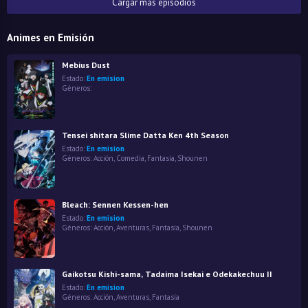
Cargar más episodios
Animes en Emisión
Mebius Dust
Estado:
En emision
Géneros:
Tensei shitara Slime Datta Ken 4th Season
Estado:
En emision
Géneros:
Acción
,
Comedia
,
Fantasía
,
Shounen
Bleach: Sennen Kessen-hen
Estado:
En emision
Géneros:
Acción
,
Aventuras
,
Fantasía
,
Shounen
Gaikotsu Kishi-sama, Tadaima Isekai e Odekakechuu II
Estado:
En emision
Géneros:
Acción
,
Aventuras
,
Fantasía