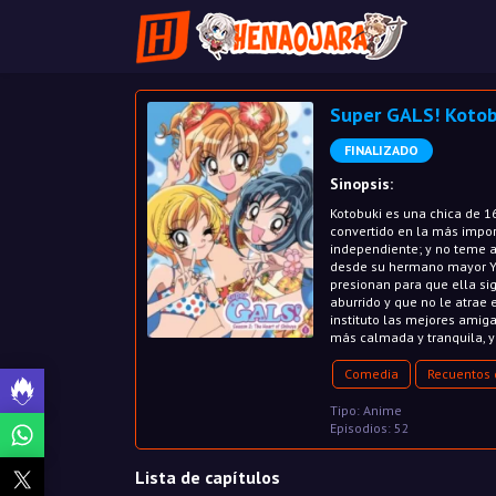
Super GALS! Kotob
FINALIZADO
Sinopsis:
Kotobuki es una chica de 16
convertido en la más impor
independiente; y no teme a
desde su hermano mayor Yam
presionan para que ella sig
aburrido y que no le atrae 
instituto las mejores amig
más calmada y tranquila, y
Comedia
Recuentos 
Tipo: Anime
Episodios: 52
Lista de capítulos