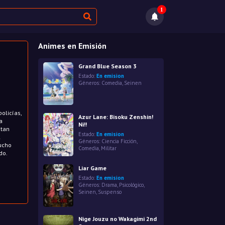
1
Animes en Emisión
Grand Blue Season 3
Estado:
En emision
Géneros:
Comedia
,
Seinen
olicías,
Azur Lane: Bisoku Zenshin!
a
Ni!!
 tan
Estado:
En emision
l
Géneros:
Ciencia Ficción
,
ucho
Comedia
,
Militar
do.
Liar Game
Estado:
En emision
Géneros:
Drama
,
Psicológico
,
Seinen
,
Suspenso
Nige Jouzu no Wakagimi 2nd