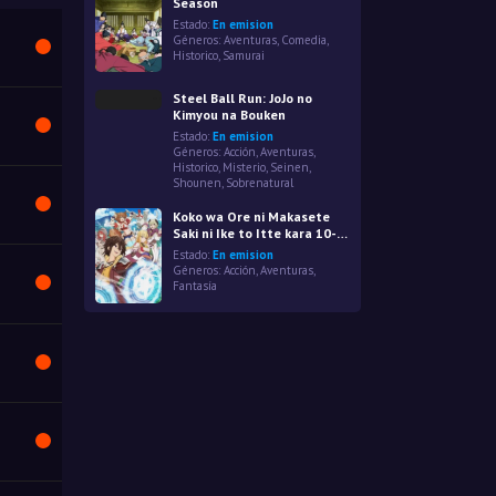
Season
Estado:
En emision
Géneros:
Aventuras
,
Comedia
,
Historico
,
Samurai
Steel Ball Run: JoJo no
Kimyou na Bouken
Estado:
En emision
Géneros:
Acción
,
Aventuras
,
Historico
,
Misterio
,
Seinen
,
Shounen
,
Sobrenatural
Koko wa Ore ni Makasete
Saki ni Ike to Itte kara 10-
nen ga Tattara Densetsu ni
Estado:
En emision
Natteita.
Géneros:
Acción
,
Aventuras
,
Fantasía