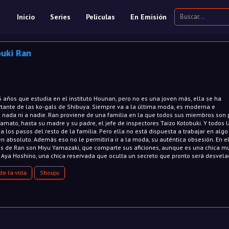
Inicio
Series
Películas
En Emisión
uki Ran
 años que estudia en el instituto Hounan, pero no es una joven más, ella se ha
tante de las ko-gals de Shibuya. Siempre va a la última moda, es moderna e
 nada ni a nadie. Ran proviene de una familia en la que todos sus miembros son p
ato, hasta su madre y su padre, el jefe de inspectores Taizo Kotobuki. Y todos l
a los pasos del resto de la familia. Pero ella no está dispuesta a trabajar en algo
en absoluto. Además eso no le permitiría ir a la moda, su auténtica obsesión. En e
as de Ran son Miyu Yamazaki, que comparte sus aficiones, aunque es una chica m
 Aya Hoshino, una chica reservada que oculta un secreto que pronto será desvela
de la vida
Shoujo