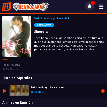
1
Sukitte iinayo Live Action
FINALIZADO
Sinopsis:
Tachibana Mei es una sombría chica de instituto a la
que no le gusta tener amigos. Por error, hiere al chico
más popular de la escuela, Kurosawa Yamato. A
partir de ese momento, la vida de Mei cambia.
Tipo: Película
Episodios: 1
Lista de capítulos
Sukitte iinayo Live Action
Episodio 1
Animes en Emisión