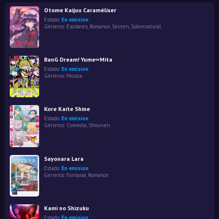
Otome Kaijuu Caraméliser
Estado:
En emision
Géneros:
Escolares
,
Romance
,
Seinen
,
Sobrenatural
BanG Dream! Yume∞Mita
Estado:
En emision
Géneros:
Música
Kore Kaite Shine
Estado:
En emision
Géneros:
Comedia
,
Shounen
Sayonara Lara
Estado:
En emision
Géneros:
Fantasía
,
Romance
Kami no Shizuku
Estado:
En emision