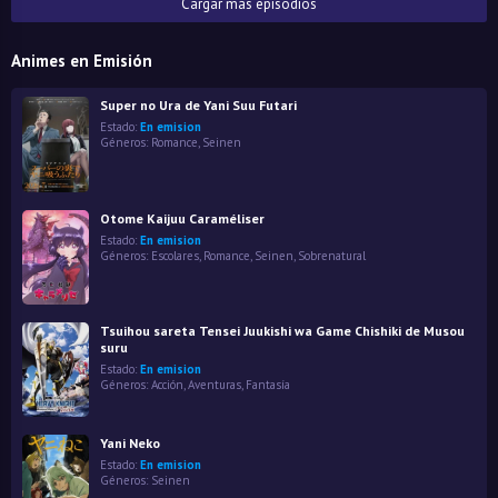
Cargar más episodios
Animes en Emisión
Super no Ura de Yani Suu Futari
Estado:
En emision
Géneros:
Romance
,
Seinen
Otome Kaijuu Caraméliser
Estado:
En emision
Géneros:
Escolares
,
Romance
,
Seinen
,
Sobrenatural
Tsuihou sareta Tensei Juukishi wa Game Chishiki de Musou
suru
Estado:
En emision
Géneros:
Acción
,
Aventuras
,
Fantasía
Yani Neko
Estado:
En emision
Géneros:
Seinen