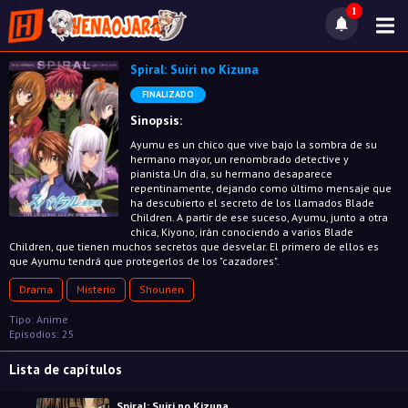
1
Spiral: Suiri no Kizuna
FINALIZADO
Sinopsis:
Ayumu es un chico que vive bajo la sombra de su
hermano mayor, un renombrado detective y
pianista.Un día, su hermano desaparece
repentinamente, dejando como último mensaje que
ha descubierto el secreto de los llamados Blade
Children. A partir de ese suceso, Ayumu, junto a otra
chica, Kiyono, irán conociendo a varios Blade
Children, que tienen muchos secretos que desvelar. El primero de ellos es
que Ayumu tendrá que protegerlos de los "cazadores".
Drama
Misterio
Shounen
Tipo: Anime
Episodios: 25
Lista de capítulos
Spiral: Suiri no Kizuna