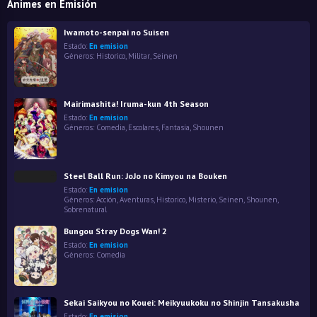
Animes en Emisión
Iwamoto-senpai no Suisen
Estado:
En emision
Géneros:
Historico
,
Militar
,
Seinen
Mairimashita! Iruma-kun 4th Season
Estado:
En emision
Géneros:
Comedia
,
Escolares
,
Fantasía
,
Shounen
Steel Ball Run: JoJo no Kimyou na Bouken
Estado:
En emision
Géneros:
Acción
,
Aventuras
,
Historico
,
Misterio
,
Seinen
,
Shounen
,
Sobrenatural
Bungou Stray Dogs Wan! 2
Estado:
En emision
Géneros:
Comedia
Sekai Saikyou no Kouei: Meikyuukoku no Shinjin Tansakusha
Estado:
En emision