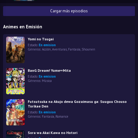
Cargar más episodios
Animes en Emisión
Yomi no Tsugai
Estado:
En emision
Géneros:
Acción
,
Aventuras
,
Fantasía
,
Shounen
BanG Dream! Yume∞Mita
Estado:
En emision
Géneros:
Música
Futsutsuka na Akujo dewa Gozaimasu ga: Suuguu Chouso
Torikae Den
Estado:
En emision
Géneros:
Fantasía
,
Romance
Sora wa Akai Kawa no Hotori