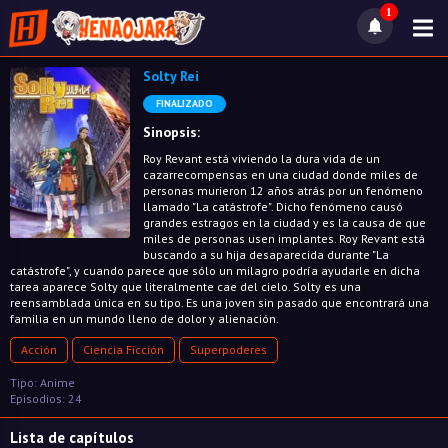
1
Solty Rei
FINALIZADO
Sinopsis:
Roy Revant está viviendo la dura vida de un
cazarrecompensas en una ciudad donde miles de
personas murieron 12 años atrás por un fenómeno
llamado "La catástrofe". Dicho fenómeno causó
grandes estragos en la ciudad y es la causa de que
miles de personas usen implantes. Roy Revant está
buscando a su hija desaparecida durante "La
catástrofe", y cuando parece que sólo un milagro podría ayudarle en dicha
tarea aparece Solty que literalmente cae del cielo. Solty es una
reensamblada única en su tipo. Es una joven sin pasado que encontrará una
familia en un mundo lleno de dolor y alienación.
Acción
Ciencia Ficción
Superpoderes
Tipo: Anime
Episodios: 24
Lista de capítulos