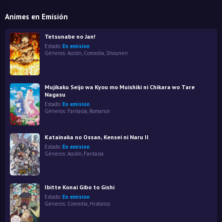
Animes en Emisión
Tetsunabe no Jan!
Estado:
En emision
Géneros:
Acción
,
Comedia
,
Shounen
Mujikaku Seijo wa Kyou mo Muishiki ni Chikara wo Tare
Nagasu
Estado:
En emision
Géneros:
Fantasía
,
Romance
Katainaka no Ossan, Kensei ni Naru II
Estado:
En emision
Géneros:
Acción
,
Fantasía
Ibitte Konai Gibo to Gishi
Estado:
En emision
Géneros:
Comedia
,
Historico