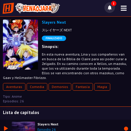
1
Slayers Next
スレイヤーズ NEXT
FINALIZADO
Sinopsis:
En esta nueva aventura, Lina y sus compañeros van
en busca de la Biblia de Claire para asi poder curar a
Zelgadis. En su camino conocen a Xellos, un mazoku,
que los va utilizando durante toda la temporada.
Ellos se van encontrando con otros mazokus, como
Gaav y Hellmaster Fibrizzo.
Aventuras
Comedia
Demonios
Fantasía
Magia
Tipo: Anime
Episodios: 26
Lista de capítulos
Slayers Next
Episodio 26