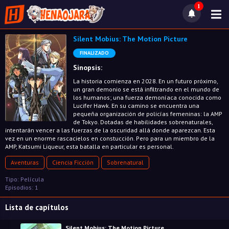
1
Silent Mobius: The Motion Picture
FINALIZADO
Sinopsis:
La historia comienza en 2028. En un futuro próximo,
un gran demonio se está infiltrando en el mundo de
los humanos; una fuerza demoníaca conocida como
Lucifer Hawk. En su camino se encuentra una
pequeña organización de policías femeninas: la AMP
de Tokyo. Dotadas de habilidades sobrenaturales,
intentarán vencer a las fuerzas de la oscuridad allá donde aparezcan. Esta
vez en un enorme rascacielos en constucción. Pero para un miembro de la
AMP, Katsumi Liqueur, esta batalla en particular es personal.
Aventuras
Ciencia Ficción
Sobrenatural
Tipo: Película
Episodios: 1
Lista de capítulos
Silent Mobius: The Motion Picture