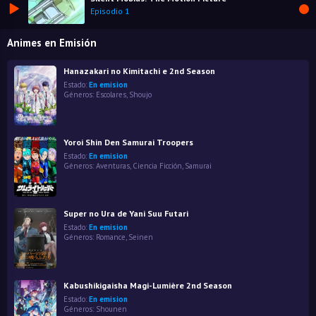
Episodio 1
Animes en Emisión
Hanazakari no Kimitachi e 2nd Season
Estado:
En emision
Géneros:
Escolares
,
Shoujo
Yoroi Shin Den Samurai Troopers
Estado:
En emision
Géneros:
Aventuras
,
Ciencia Ficción
,
Samurai
Super no Ura de Yani Suu Futari
Estado:
En emision
Géneros:
Romance
,
Seinen
Kabushikigaisha Magi-Lumière 2nd Season
Estado:
En emision
Géneros:
Shounen