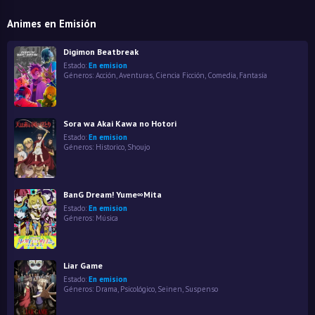
Animes en Emisión
Digimon Beatbreak
Estado:
En emision
Géneros:
Acción
,
Aventuras
,
Ciencia Ficción
,
Comedia
,
Fantasía
Sora wa Akai Kawa no Hotori
Estado:
En emision
Géneros:
Historico
,
Shoujo
BanG Dream! Yume∞Mita
Estado:
En emision
Géneros:
Música
Liar Game
Estado:
En emision
Géneros:
Drama
,
Psicológico
,
Seinen
,
Suspenso