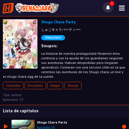
1
Shugo Chara Party
しゅごキャラパーティー!
FINALIZADO
Sinopsis:
La historia de nuestra protagonista Hinamori Amu
continua y con la ayuda de los guardianes seguiran
sus aventuras. Habran despedidas pero llegaran
aprendices. Contaran con una seccion chibi en la que
veremos las aventuras de los Shugo chara, un live y
el shugo chara egg de la suerte.
Comedia
Escolares
Magia
Shoujo
Tipo: Anime
Episodios: 25
Lista de capítulos
Shugo Chara Party
Episodio 25