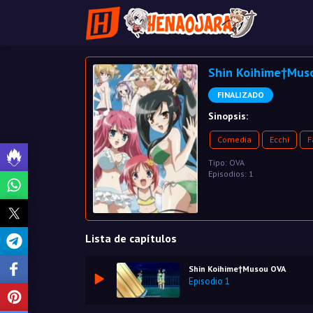
Shin Koihime†Mus
FINALIZADO
Sinopsis:
Comedia
Ecchi
F
Tipo: OVA
Episodios: 1
Lista de capítulos
Shin Koihime†Musou OVA
Episodio 1