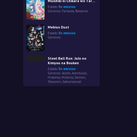
Muishiki ni Chikara wo Tare
Nagasu
Estado:
En emision
Géneros:
Fantasía
,
Romance
Mebius Dust
Estado:
En emision
Géneros:
Steel Ball Run: JoJo no
Kimyou na Bouken
Estado:
En emision
Géneros:
Acción
,
Aventuras
,
Historico
,
Misterio
,
Seinen
,
Shounen
,
Sobrenatural