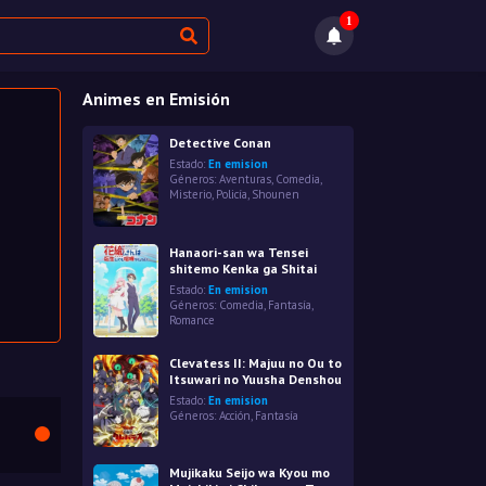
1
Animes en Emisión
Detective Conan
Estado:
En emision
Géneros:
Aventuras
,
Comedia
,
Misterio
,
Policía
,
Shounen
Hanaori-san wa Tensei
shitemo Kenka ga Shitai
Estado:
En emision
Géneros:
Comedia
,
Fantasía
,
Romance
Clevatess II: Majuu no Ou to
Itsuwari no Yuusha Denshou
Estado:
En emision
Géneros:
Acción
,
Fantasía
Mujikaku Seijo wa Kyou mo