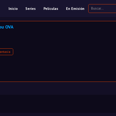
Inicio
Series
Películas
En Emisión
ou OVA
antasía