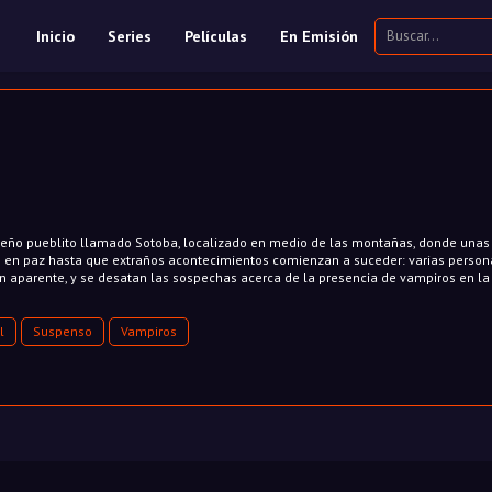
Inicio
Series
Películas
En Emisión
ueño pueblito llamado Sotoba, localizado en medio de las montañas, donde unas
n en paz hasta que extraños acontecimientos comienzan a suceder: varias person
n aparente, y se desatan las sospechas acerca de la presencia de vampiros en la
l
Suspenso
Vampiros