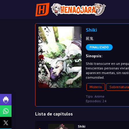
Shiki
屍鬼
FINALIZADO
Sinopsis:
Shiki transcurre en un peq
trescientas personas vivía
aparecen muertas, sin razó
comunidad.
Misterio
Sobrenatura
Tipo: Anime
Episodios: 24
Lista de capítulos
Shiki