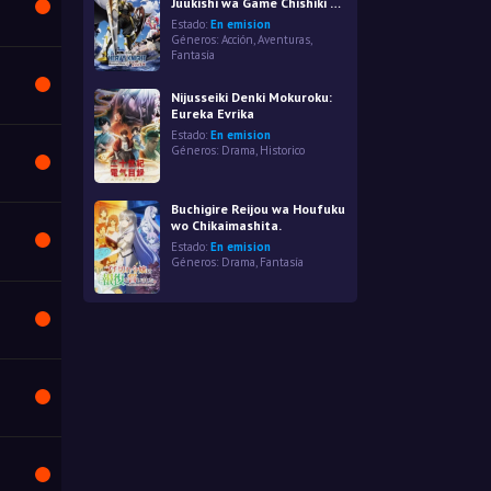
Juukishi wa Game Chishiki de
Musou suru
Estado:
En emision
Géneros:
Acción
,
Aventuras
,
Fantasía
Nijusseiki Denki Mokuroku:
Eureka Evrika
Estado:
En emision
Géneros:
Drama
,
Historico
Buchigire Reijou wa Houfuku
wo Chikaimashita.
Estado:
En emision
Géneros:
Drama
,
Fantasía