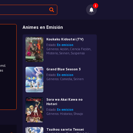
1
Animes en Emisión
Koukaku Kidoutai (TV)
Estado:
En emision
Géneros:
Acción
,
Ciencia Ficción
,
Misterio
,
Seinen
,
Suspenso
 mil
Grand Blue Season 3
as
Estado:
En emision
Géneros:
Comedia
,
Seinen
Sora wa Akai Kawa no
Hotori
Estado:
En emision
Géneros:
Historico
,
Shoujo
Tsuihou sareta Tensei