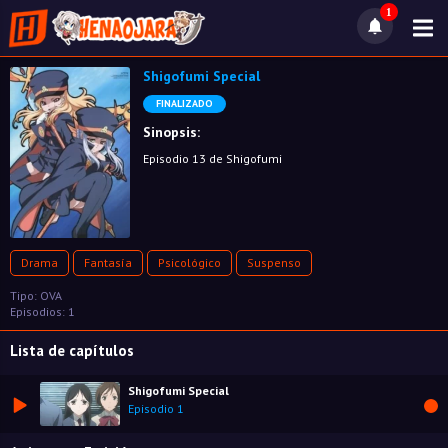
1
Shigofumi Special
FINALIZADO
Sinopsis:
Episodio 13 de Shigofumi
Drama
Fantasía
Psicológico
Suspenso
Tipo: OVA
Episodios: 1
Lista de capítulos
Shigofumi Special
Episodio 1