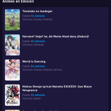
Animes en Emisión
Tenmaku no Jaadugar
Estado:
En emision
Géneros:
Drama
,
Historico
Heroine? Seijo? Iie, All Works Maid desu (Hokori)!
Estado:
En emision
Géneros:
Fantasía
World Is Dancing
Estado:
En emision
Géneros:
Drama
,
Historico
,
Seinen
Mahou Shoujo Lyrical Nanoha EXCEEDS: Gun Blaze
Vengeance
Estado:
En emision
Géneros:
Acción