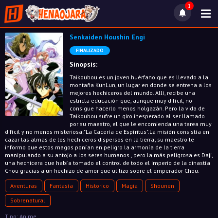
1
Senkaiden Houshin Engi
FINALIZADO
Sinopsis:
Taikoubou es un joven huérfano que es llevado a la
montaña KunLun, un lugar en donde se entrena a los
mejores hechiceros del mundo. Allí, recibe una
estricta educación que, aunque muy difícil, no
consigue hacerlo menos holgazán. Pero la vida de
Taikoubou sufre un giro inesperado al ser llamado
por su maestro, el que le encomienda una tarea muy
difícil y no menos misteriosa:"La Cacería de Espíritus".La misión consistía en
cazar las almas de los hechiceros dispersos en la tierra; su maestro le
informo que estos magos ponían en peligro la armonía de la tierra
manipulando a su antojo a los seres humanos , pero la más peligrosa es Daji,
una hechicera que había tomado el control de todo el Imperio de la dinastía
Chou gracias a un hechizo de amor que utilizo sobre el emperador Chou.
Aventuras
Fantasía
Historico
Magia
Shounen
Sobrenatural
Tipo: Anime