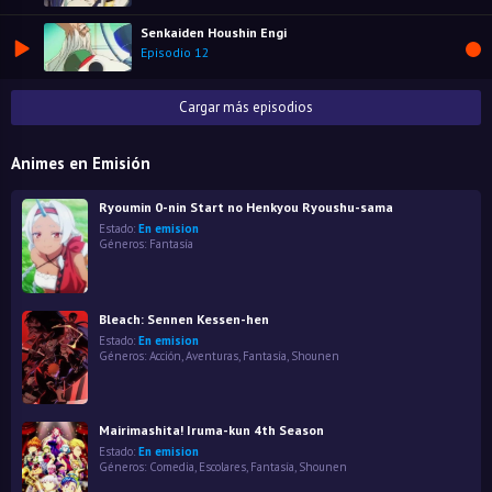
Senkaiden Houshin Engi
Episodio 12
Cargar más episodios
Animes en Emisión
Ryoumin 0-nin Start no Henkyou Ryoushu-sama
Estado:
En emision
Géneros:
Fantasía
Bleach: Sennen Kessen-hen
Estado:
En emision
Géneros:
Acción
,
Aventuras
,
Fantasía
,
Shounen
Mairimashita! Iruma-kun 4th Season
Estado:
En emision
Géneros:
Comedia
,
Escolares
,
Fantasía
,
Shounen