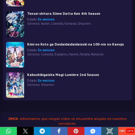
Tensei shitara Slime Datta Ken 4th Season
Estado:
En emision
Géneros:
Acción
,
Comedia
,
Fantasía
,
Shounen
Kimi no Koto ga Daidaidaidaidaisuki na 100-nin no Kanojo
Estado:
En emision
Géneros:
Comedia
,
Escolares
,
Harem
,
Parodia
,
Romance
Kabushikigaisha Magi-Lumière 2nd Season
Estado:
En emision
Géneros:
Shounen
DMCA
- Informamos que ningún vídeo se encuentra alojado en nuestros
servidores.
HenaoJara
© Copyright 2026
2870