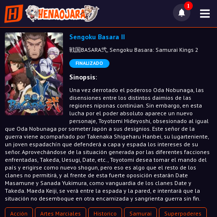
1
Sengoku Basara II
戦国BASARA弐, Sengoku Basara: Samurai Kings 2
FINALIZADO
Sinopsis:
Una vez derrotado el poderoso Oda Nobunaga, las
disensiones entre los distintos daimios de las
regiones niponas continúan. Sin embargo, en esta
lucha por el poder absoluto aparece un nuevo
personaje, Toyotomi Hideyoshi, obsesionado al igual
que Oda Nobunaga por someter Japón a sus designios. Este señor de la
guerra viene acompañado por Takenaka Shigeharu Hanbei, su lugarteniente,
un joven espadachín que defenderá a capa y espada los intereses de su
señor. Aprovechándose de la situación generada por las diferentes facciones
enfrentadas, Takeda, Uesugi, Date, etc., Toyotomi desea tomar el mando del
país y erigirse como nuevo shogun, pero eso es algo que el resto de los
clanes no permitirá, y al frente de esta fuerte oposición estarán Date
Masamune y Sanada Yukimura, como vanguardia de los clanes Date y
Takeda. Maeda Keiji, se verá entre la espada y la pared, e intentará que la
situación no desemboque en otra encarnizada y sangrienta guerra sin fin.
Acción
Artes Marciales
Historico
Samurai
Superpoderes