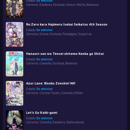
Estado:
En emision
Géneros:
Escolares
,
Fantasía
,
Harem
,
Mecha
,
Romance
Re:Zero kara Hajimeru Isekai Seikatsu 4th Season
Estado:
En emision
Géneros:
Drama
,
Fantasía
,
Psicológico
,
Suspenso
Hanaori-san wa Tensei shitemo Kenka ga Shitai
Estado:
En emision
Géneros:
Comedia
,
Fantasía
,
Romance
Azur Lane: Bisoku Zenshin! Ni!!
Estado:
En emision
Géneros:
Ciencia Ficción
,
Comedia
,
Militar
Let's Go Kaiki-gumi
Estado:
En emision
Géneros:
Comedia
,
Escolares
,
Sobrenatural