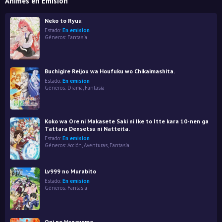
Animes en Emisión
Neko to Ryuu
Estado:
En emision
Géneros:
Fantasía
Buchigire Reijou wa Houfuku wo Chikaimashita.
Estado:
En emision
Géneros:
Drama
,
Fantasía
Koko wa Ore ni Makasete Saki ni Ike to Itte kara 10-nen ga
Tattara Densetsu ni Natteita.
Estado:
En emision
Géneros:
Acción
,
Aventuras
,
Fantasía
Lv999 no Murabito
Estado:
En emision
Géneros:
Fantasía
Oni no Hanayome