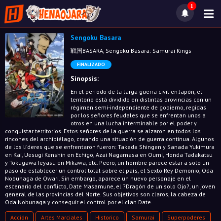
1
Sengoku Basara
戦国BASARA, Sengoku Basara: Samurai Kings
FINALIZADO
Sinopsis:
En el período de la larga guerra civil en Japón, el
territorio está dividido en distintas provincias con un
régimen semi-independiente de gobierno, regidas
por los señores feudales que se enfrentan unos a
otros en una lucha interminable por el poder y
conquistar territorios. Estos señores de la guerra se alzaron en todos los
rincones del archipiélago, creando una situación de guerra continua. Algunos
de los líderes que se enfrentaron fueron: Takeda Shingen y Sanada Yukimura
en Kai, Uesugi Kenshin en Echigo, Azai Nagamasa en Oumi, Honda Tadakatsu
y Tokugawa Ieyasu en Mikawa, etc. Peero, un hombre parece estar a solo un
paso de establecer un control total sobre el país, el Sexto Rey Demonio, Oda
Nobunaga de Owari. Sin embargo, aparece un nuevo personaje en el
escenario del conflicto, Date Masamune, el ?Dragón de un solo Ojo?, un joven
general de las provincias del Norte. Sus objetivos son claros, la cabeza de
Oda Nobunaga y conseguir el control por el clan Date.
Acción
Artes Marciales
Historico
Samurai
Superpoderes