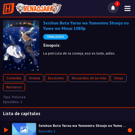
1
Seishun Buta Yarou wa Yumemiru Shoujo no
Yume wo Minai 1080p
FINALIZADO
Sinopsis:
La película de la coneja, eso es todo, adiós.
Comedia
Drama
Escolares
Recuerdos de la vida
Shojo
Romance
Tipo: Pelicula
Episodios: 1
Lista de capítulos
Seishun Buta Yarou wa Yumemiru Shoujo no Yume wo Minai 1080p
Episodio 1