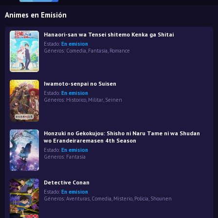
Animes en Emisión
Hanaori-san wa Tensei shitemo Kenka ga Shitai
Estado:
En emision
Géneros:
Comedia
,
Fantasía
,
Romance
Iwamoto-senpai no Suisen
Estado:
En emision
Géneros:
Historico
,
Militar
,
Seinen
Honzuki no Gekokujou: Shisho ni Naru Tame ni wa Shudan
wo Erandeiraremasen 4th Season
Estado:
En emision
Géneros:
Fantasía
Detective Conan
Estado:
En emision
Géneros:
Aventuras
,
Comedia
,
Misterio
,
Policía
,
Shounen