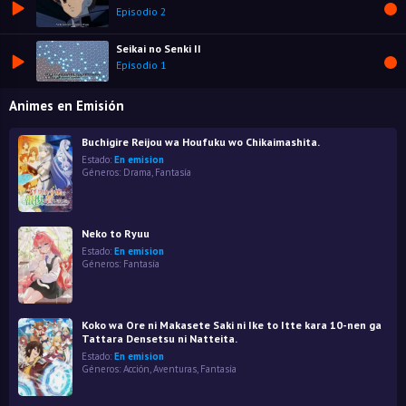
Episodio 2
Seikai no Senki II
Episodio 1
Animes en Emisión
Buchigire Reijou wa Houfuku wo Chikaimashita.
Estado:
En emision
Géneros:
Drama
,
Fantasía
Neko to Ryuu
Estado:
En emision
Géneros:
Fantasía
Koko wa Ore ni Makasete Saki ni Ike to Itte kara 10-nen ga
Tattara Densetsu ni Natteita.
Estado:
En emision
Géneros:
Acción
,
Aventuras
,
Fantasía