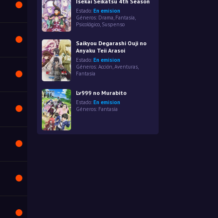
Isekai Seikatsu 4th Season
Estado:
En emision
Géneros:
Drama
,
Fantasía
,
Psicológico
,
Suspenso
Saikyou Degarashi Ouji no
Anyaku Teii Arasoi
Estado:
En emision
Géneros:
Acción
,
Aventuras
,
Fantasía
Lv999 no Murabito
Estado:
En emision
Géneros:
Fantasía