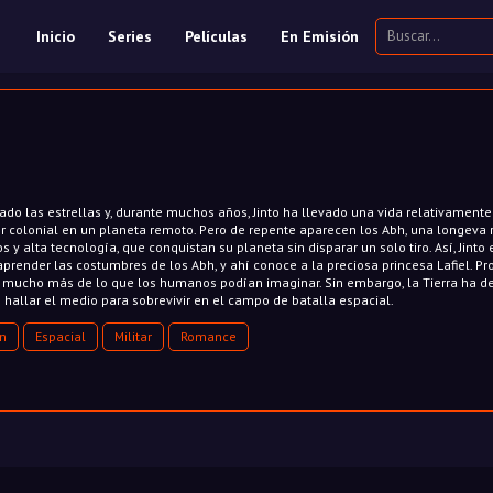
Inicio
Series
Películas
En Emisión
do las estrellas y, durante muchos años, Jinto ha llevado una vida relativamente
 colonial en un planeta remoto. Pero de repente aparecen los Abh, una longeva 
 y alta tecnología, que conquistan su planeta sin disparar un solo tiro. Así, Jinto 
prender las costumbres de los Abh, y ahí conoce a la preciosa princesa Lafiel. Pr
n mucho más de lo que los humanos podían imaginar. Sin embargo, la Tierra ha d
 hallar el medio para sobrevivir en el campo de batalla espacial.
ón
Espacial
Militar
Romance