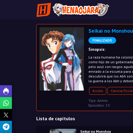
Seikai no Monshou
FINALIZADO
Sinopsis:
La raza humana ha coloniza
como hijo de un gobernador
pelo azul con rasgos agudos
enviado a la escuela para a
descubrirá que los Abh so
la guerra a los Abh y deben
Acción
Ciencia Ficci
Tipo: Anime
Episodios: 13
Lista de capítulos
Seikai no Monshou