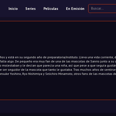
Inicio
Series
Películas
En Emisión
s y está en su segundo año de preparatoria/instituto. Lleva una vida corriente, d
 falta algo. De pequeño era muy fan de una de las mascotas de Sanrio junto a su 
s lo molestaban y le decían que parecía una niña, así que pese a que seguía gust
 ser seguidor de la mascota que tanto le gustaba. Tras muchos años de sentirse
nsuke Yoshino, Ryo Nishimiya y Seiichiro Minamoto, otros fans de las mascotas de