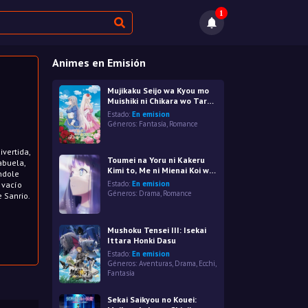
1
Animes en Emisión
Mujikaku Seijo wa Kyou mo
Muishiki ni Chikara wo Tare
Nagasu
Estado:
En emision
Géneros:
Fantasía
,
Romance
ivertida,
Toumei na Yoru ni Kakeru
abuela,
Kimi to, Me ni Mienai Koi wo
ándole
Shita.
Estado:
En emision
 vacío
Géneros:
Drama
,
Romance
 Sanrio.
Mushoku Tensei III: Isekai
Ittara Honki Dasu
Estado:
En emision
Géneros:
Aventuras
,
Drama
,
Ecchi
,
Fantasía
Sekai Saikyou no Kouei: