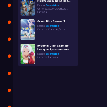
Meikyuukoku no Shinjin
Tansakusha
Estado:
En emision
Géneros:
Acción
,
Aventuras
,
Fantasía
Grand Blue Season 3
Estado:
En emision
Géneros:
Comedia
,
Seinen
Ryoumin 0-nin Start no
Henkyou Ryoushu-sama
Estado:
En emision
Géneros:
Fantasía