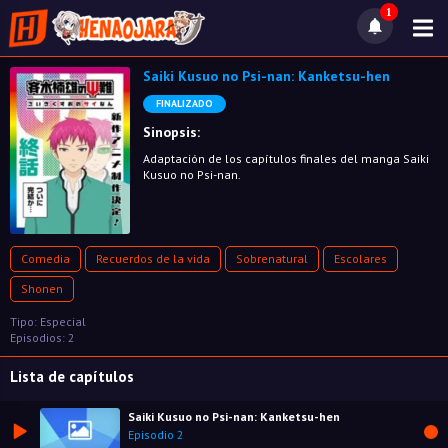
1
Saiki Kusuo no Psi-nan: Kanketsu-hen
FINALIZADO
Sinopsis:
Adaptación de los capítulos finales del manga Saiki
Kusuo no Psi-nan.
Comedia
Recuerdos de la vida
Sobrenatural
Escolares
Shonen
Tipo: Especial
Episodios: 2
Lista de capítulos
Saiki Kusuo no Psi-nan: Kanketsu-hen
Episodio 2