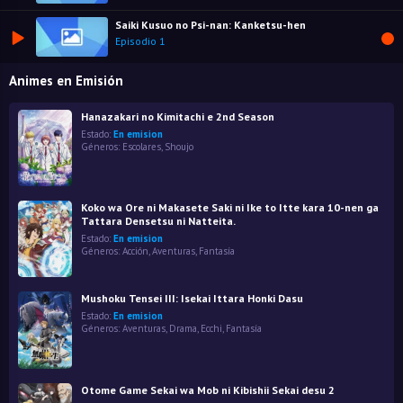
Saiki Kusuo no Psi-nan: Kanketsu-hen
Episodio 1
Animes en Emisión
Hanazakari no Kimitachi e 2nd Season
Estado:
En emision
Géneros:
Escolares
,
Shoujo
Koko wa Ore ni Makasete Saki ni Ike to Itte kara 10-nen ga
Tattara Densetsu ni Natteita.
Estado:
En emision
Géneros:
Acción
,
Aventuras
,
Fantasía
Mushoku Tensei III: Isekai Ittara Honki Dasu
Estado:
En emision
Géneros:
Aventuras
,
Drama
,
Ecchi
,
Fantasía
Otome Game Sekai wa Mob ni Kibishii Sekai desu 2