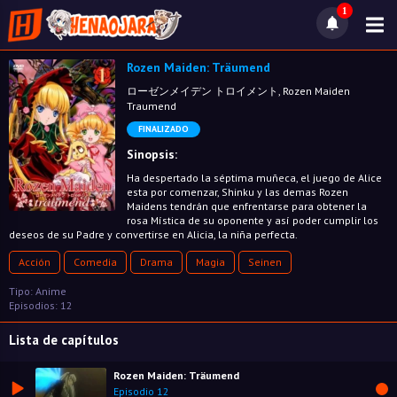
1
Rozen Maiden: Träumend
ローゼンメイデン トロイメント, Rozen Maiden
Traumend
FINALIZADO
Sinopsis:
Ha despertado la séptima muñeca, el juego de Alice
esta por comenzar, Shinku y las demas Rozen
Maidens tendrán que enfrentarse para obtener la
rosa Mística de su oponente y así poder cumplir los
deseos de su Padre y convertirse en Alicia, la niña perfecta.
Acción
Comedia
Drama
Magia
Seinen
Tipo: Anime
Episodios: 12
Lista de capítulos
Rozen Maiden: Träumend
Episodio 12