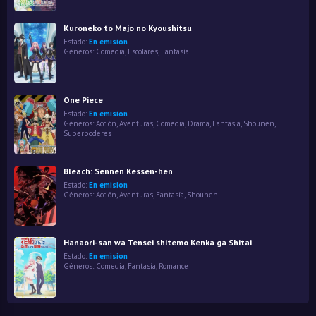
Kuroneko to Majo no Kyoushitsu
Estado:
En emision
Géneros:
Comedia
,
Escolares
,
Fantasía
One Piece
Estado:
En emision
Géneros:
Acción
,
Aventuras
,
Comedia
,
Drama
,
Fantasía
,
Shounen
,
Superpoderes
Bleach: Sennen Kessen-hen
Estado:
En emision
Géneros:
Acción
,
Aventuras
,
Fantasía
,
Shounen
Hanaori-san wa Tensei shitemo Kenka ga Shitai
Estado:
En emision
Géneros:
Comedia
,
Fantasía
,
Romance