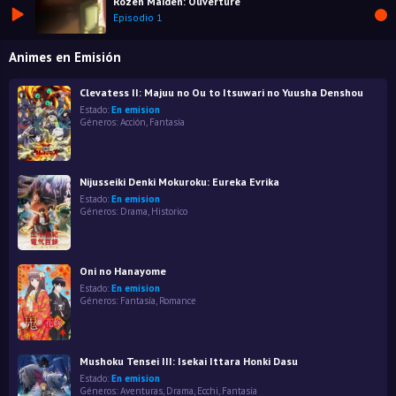
Rozen Maiden: Ouvertüre
Episodio 1
Animes en Emisión
Clevatess II: Majuu no Ou to Itsuwari no Yuusha Denshou
Estado:
En emision
Géneros:
Acción
,
Fantasía
Nijusseiki Denki Mokuroku: Eureka Evrika
Estado:
En emision
Géneros:
Drama
,
Historico
Oni no Hanayome
Estado:
En emision
Géneros:
Fantasía
,
Romance
Mushoku Tensei III: Isekai Ittara Honki Dasu
Estado:
En emision
Géneros:
Aventuras
,
Drama
,
Ecchi
,
Fantasía