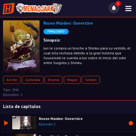
1
Rozen Maiden: Ouvertüre
FINALIZADO
Sinopsis:
Jun le compra un broche a Shinku para su vestido, el
cual ella rechaza debido a la gran historia que
Souseiseki le cuenta a Jun sobre el inicio del odio
entre Suiginto y Shinku.
Acción
Comedia
Drama
Magia
Seinen
Tipo: OVA
Episodios: 2
Lista de capítulos
Rozen Maiden: Ouvertüre
Episodio 2