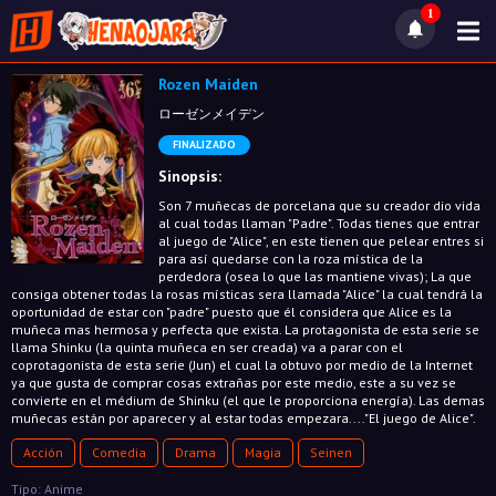
1
Rozen Maiden
ローゼンメイデン
FINALIZADO
Sinopsis:
Son 7 muñecas de porcelana que su creador dio vida
al cual todas llaman "Padre". Todas tienes que entrar
al juego de "Alice", en este tienen que pelear entres si
para así quedarse con la roza mística de la
perdedora (osea lo que las mantiene vivas); La que
consiga obtener todas la rosas místicas sera llamada "Alice" la cual tendrá la
oportunidad de estar con "padre" puesto que él considera que Alice es la
muñeca mas hermosa y perfecta que exista. La protagonista de esta serie se
llama Shinku (la quinta muñeca en ser creada) va a parar con el
coprotagonista de esta serie (Jun) el cual la obtuvo por medio de la Internet
ya que gusta de comprar cosas extrañas por este medio, este a su vez se
convierte en el médium de Shinku (el que le proporciona energía). Las demas
muñecas están por aparecer y al estar todas empezara...."El juego de Alice".
Acción
Comedia
Drama
Magia
Seinen
Tipo: Anime