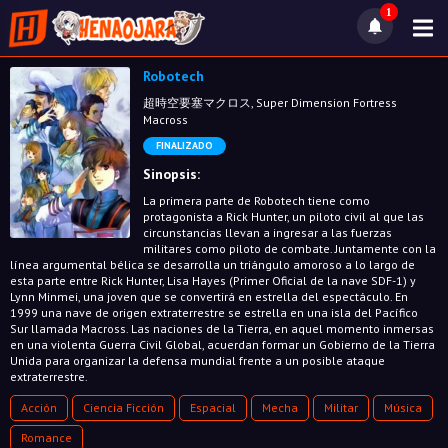
1
Robotech
超時空要塞マクロス, Super Dimension Fortress
Macross
FINALIZADO
Sinopsis:
La primera parte de Robotech tiene como
protagonista a Rick Hunter, un piloto civil al que las
circunstancias llevan a ingresar a las fuerzas
militares como piloto de combate. Juntamente con la
línea argumental bélica se desarrolla un triángulo amoroso a lo largo de
esta parte entre Rick Hunter, Lisa Hayes (Primer Oficial de la nave SDF-1) y
Lynn Minmei, una joven que se convertirá en estrella del espectáculo. En
1999 una nave de origen extraterrestre se estrella en una isla del Pacífico
Sur llamada Macross. Las naciones de la Tierra, en aquel momento inmersas
en una violenta Guerra Civil Global, acuerdan formar un Gobierno de la Tierra
Unida para organizar la defensa mundial frente a un posible ataque
extraterrestre.
Acción
Ciencia Ficción
Espacial
Mecha
Militar
Música
Romance