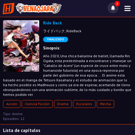
1
Ride Back
ライドバック, RideBack
FINALIZADO
Sinopsis:
Año 2020, Una chica bailarina de ballet, llamada Rin
Ogata, esta predestinada a encontrarse y manejar un
"Caballo de Acero" (un especie de cruce entre moto y
humanoide futurista) en una epoca represiva por
parte del gobierno de esa epoca.... El anime esta
basado en el manga de Tetsuro Kasahara y el estudio de animación que lo
ha hecho posible es Madhouse y como ya era de esperar, acertando de lleno
obsequiándonos con una animación sublime, de lo más cuidado y bonito que
hemos podido ver.
Acción
Ciencia Ficción
Drama
Escolares
Mecha
Tipo: Anime
Episodios: 12
Lista de capítulos