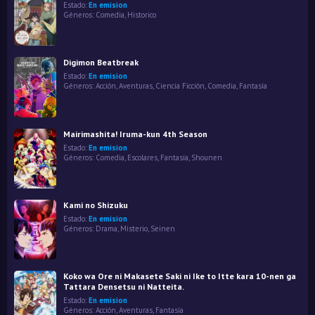
Estado:
En emision
Géneros:
Comedia
,
Historico
Digimon Beatbreak
Estado:
En emision
Géneros:
Acción
,
Aventuras
,
Ciencia Ficción
,
Comedia
,
Fantasía
Mairimashita! Iruma-kun 4th Season
Estado:
En emision
Géneros:
Comedia
,
Escolares
,
Fantasía
,
Shounen
Kami no Shizuku
Estado:
En emision
Géneros:
Drama
,
Misterio
,
Seinen
Koko wa Ore ni Makasete Saki ni Ike to Itte kara 10-nen ga
Tattara Densetsu ni Natteita.
Estado:
En emision
Géneros:
Acción
,
Aventuras
,
Fantasía