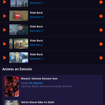
Episodio 5
Ride Back
Episodio 4
Ride Back
Episodio 3
Ride Back
Episodio 2
Ride Back
Episodio 1
Animes en Emisión
Bleach: Sennen Kessen-hen
Estado:
En emision
Géneros:
Acción
,
Aventuras
,
Fantasía
,
Shounen
Ibitte Konai Gibo to Gishi