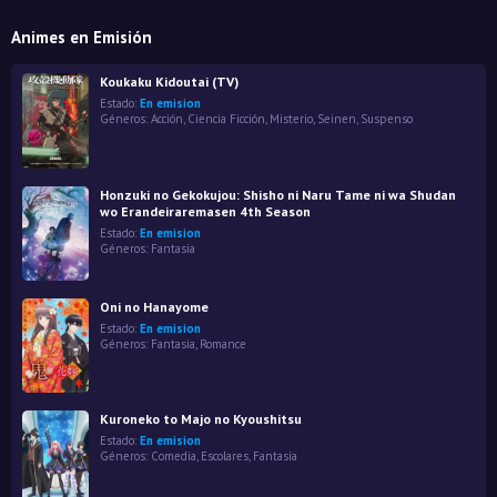
Animes en Emisión
Koukaku Kidoutai (TV)
Estado:
En emision
Géneros:
Acción
,
Ciencia Ficción
,
Misterio
,
Seinen
,
Suspenso
Honzuki no Gekokujou: Shisho ni Naru Tame ni wa Shudan
wo Erandeiraremasen 4th Season
Estado:
En emision
Géneros:
Fantasía
Oni no Hanayome
Estado:
En emision
Géneros:
Fantasía
,
Romance
Kuroneko to Majo no Kyoushitsu
Estado:
En emision
Géneros:
Comedia
,
Escolares
,
Fantasía