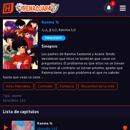
1
Ranma ½
らんま1/2, Ranma 1/2
FINALIZADO
Sinopsis:
Los padres de Ranma Saotome y Acane Tendo
decidieron que ellos se tendrían que casar sin
preguntarles. El problema es que ellos no se llevan
muy bien al contrario se llevan pésimo, aparte que
Ranma tiene un gran problema el que no sabrán
hasta que vean la serie...
Artes Marciales
Comedia
Fantasía
Recuentos de la vida
Tipo: Anime
Episodios: 161
Lista de capítulos
Ranma ½
Episodio 161