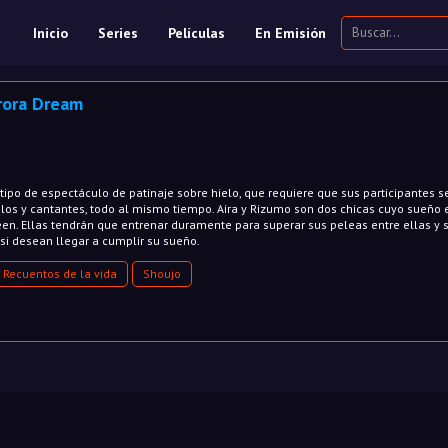
Inicio
Series
Películas
En Emisión
rora Dream
tipo de espectáculo de patinaje sobre hielo, que requiere que sus participantes 
os y cantantes, todo al mismo tiempo. Aira y Rizumo son dos chicas cuyo sueño 
een. Ellas tendrán que entrenar duramente para superar sus peleas entre ellas y 
 si desean llegar a cumplir su sueño.
Recuentos de la vida
Shoujo