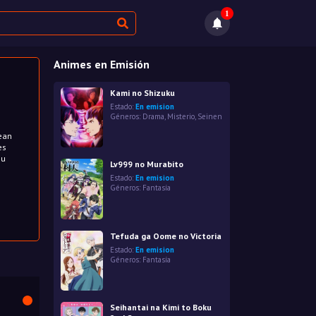
1
Animes en Emisión
Kami no Shizuku
Estado:
En emision
Géneros:
Drama
,
Misterio
,
Seinen
sean
es
su
Lv999 no Murabito
Estado:
En emision
Géneros:
Fantasía
Tefuda ga Oome no Victoria
Estado:
En emision
Géneros:
Fantasía
Seihantai na Kimi to Boku