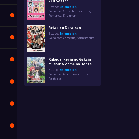
2nd Season
Estado:
En emision
Géneros:
Comedia
,
Escolares
,
Romance
,
Shounen
Reiwa no Dara-san
Estado:
En emision
Géneros:
Comedia
,
Sobrenatural
Rakudai Kenja no Gakuin
Musou: Nidome no Tensei, S-
Rank Cheat Majutsushi
Estado:
En emision
Boukenroku
Géneros:
Acción
,
Aventuras
,
Fantasía