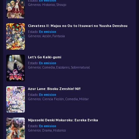
Estado:
En emision
Géneros:
Historico
,
Shoujo
Clevatess II: Majuu no Ou to Itsuwari no Yuusha Denshou
Estado:
En emision
Géneros:
Acción
,
Fantasía
Let's Go Kaiki-gumi
Estado:
En emision
Géneros:
Comedia
,
Escolares
,
Sobrenatural
Azur Lane: Bisoku Zenshin! Ni!!
Estado:
En emision
Géneros:
Ciencia Ficción
,
Comedia
,
Militar
Nijusseiki Denki Mokuroku: Eureka Evrika
Estado:
En emision
Géneros:
Drama
,
Historico