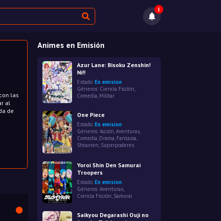
1
Animes en Emisión
Azur Lane: Bisoku Zenshin!
Ni!!
Estado:
En emision
Géneros:
Ciencia Ficción
,
con las
Comedia
,
Militar
r al
ida de
One Piece
Estado:
En emision
Géneros:
Acción
,
Aventuras
,
Comedia
,
Drama
,
Fantasía
,
Shounen
,
Superpoderes
Yoroi Shin Den Samurai
Troopers
Estado:
En emision
Géneros:
Aventuras
,
Ciencia Ficción
,
Samurai
Saikyou Degarashi Ouji no