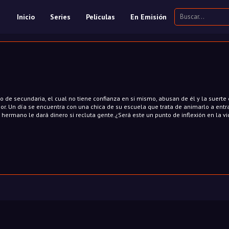
Inicio
Series
Películas
En Emisión
o de secundaria, el cual no tiene confianza en si mismo, abusan de él y la suerte 
or. Un día se encuentra con una chica de su escuela que trata de animarlo a entra
 hermano le dará dinero si recluta gente.¿Será este un punto de inflexión en la v