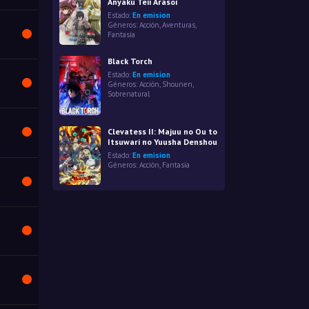
Anyaku Teii Arasoi
Estado:
En emision
Géneros:
Acción
,
Aventuras
,
Fantasía
Black Torch
Estado:
En emision
Géneros:
Acción
,
Shounen
,
Sobrenatural
Clevatess II: Majuu no Ou to
Itsuwari no Yuusha Denshou
Estado:
En emision
Géneros:
Acción
,
Fantasía