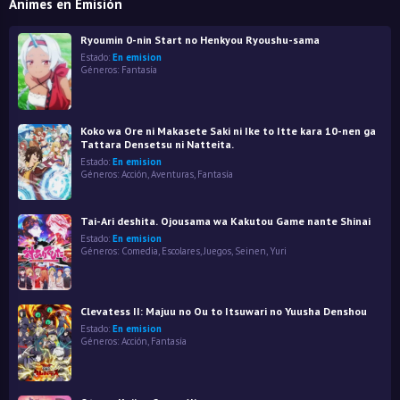
Animes en Emisión
Ryoumin 0-nin Start no Henkyou Ryoushu-sama
Estado:
En emision
Géneros:
Fantasía
Koko wa Ore ni Makasete Saki ni Ike to Itte kara 10-nen ga
Tattara Densetsu ni Natteita.
Estado:
En emision
Géneros:
Acción
,
Aventuras
,
Fantasía
Tai-Ari deshita. Ojousama wa Kakutou Game nante Shinai
Estado:
En emision
Géneros:
Comedia
,
Escolares
,
Juegos
,
Seinen
,
Yuri
Clevatess II: Majuu no Ou to Itsuwari no Yuusha Denshou
Estado:
En emision
Géneros:
Acción
,
Fantasía