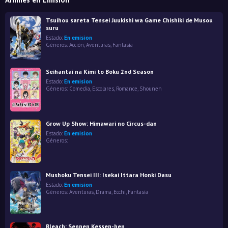
Tsuihou sareta Tensei Juukishi wa Game Chishiki de Musou
suru
Estado:
En emision
Géneros:
Acción
,
Aventuras
,
Fantasía
Seihantai na Kimi to Boku 2nd Season
Estado:
En emision
Géneros:
Comedia
,
Escolares
,
Romance
,
Shounen
Grow Up Show: Himawari no Circus-dan
Estado:
En emision
Géneros:
Mushoku Tensei III: Isekai Ittara Honki Dasu
Estado:
En emision
Géneros:
Aventuras
,
Drama
,
Ecchi
,
Fantasía
Bleach: Sennen Kessen-hen