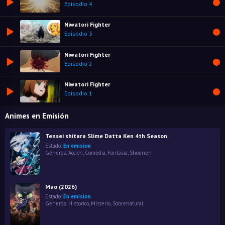
Episodio 4
Niwatori Fighter
Episodio 3
Niwatori Fighter
Episodio 2
Niwatori Fighter
Episodio 1
Animes en Emisión
Tensei shitara Slime Datta Ken 4th Season
Estado:
En emision
Géneros:
Acción
,
Comedia
,
Fantasía
,
Shounen
Mao (2026)
Estado:
En emision
Géneros:
Historico
,
Misterio
,
Sobrenatural