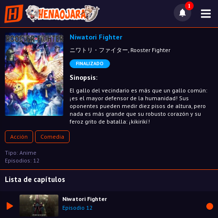
1
Niwatori Fighter
ニワトリ・ファイター, Rooster Fighter
FINALIZADO
Sinopsis:
El gallo del vecindario es más que un gallo común:
¡es el mayor defensor de la humanidad! Sus
oponentes pueden medir diez pisos de altura, pero
nada es más grande que su robusto corazón y su
feroz grito de batalla: ¡kikirikí!
Acción
Comedia
Tipo: Anime
Episodios: 12
Lista de capítulos
Niwatori Fighter
Episodio 12