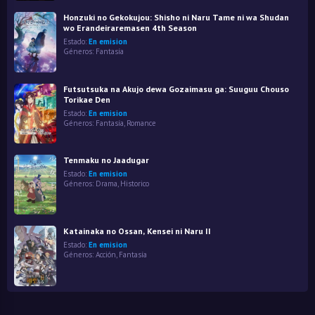
Honzuki no Gekokujou: Shisho ni Naru Tame ni wa Shudan
wo Erandeiraremasen 4th Season
Estado:
En emision
Géneros:
Fantasía
Futsutsuka na Akujo dewa Gozaimasu ga: Suuguu Chouso
Torikae Den
Estado:
En emision
Géneros:
Fantasía
,
Romance
Tenmaku no Jaadugar
Estado:
En emision
Géneros:
Drama
,
Historico
Katainaka no Ossan, Kensei ni Naru II
Estado:
En emision
Géneros:
Acción
,
Fantasía