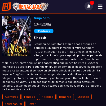
1
Ninja Scroll
獣兵衛忍風帖
FINALIZADO
Sinopsis:
Resumen de Complot: Catorce años después de
derrotar al guerrero inmortal Himuro Genma y
frustrar el Shogun de los malos proyectos de Dark,
Kibagami el Jubei sigue vagando por todas partes de
Japón como un esgrimidor masterless. Durante su
viaje, él encuentra Shigure, una sacerdotisa que nunca ha visto el exterior
mundial su pueblo. Pero cuando un grupo de demonios destruye el pueblo y
mata a cada uno, Jubei se hace un objetivo principal después de adquirir la
Joya de Dragón - una piedra con un origen desconocido. Mientras tanto,
Shigure - junto con el monje Dakuan y un ladrón joven llamó Tsubute - viajes
al pueblo de Yagyu. Y con dos clanes de demonio que ahora persiguen
Shigure, Dakuan debe adquirir otra vez los servicios de Jubei para proteger a
la Sacerdotisa de la Luz.
Aventuras
Fantasía
Historico
Romance
Shounen
Sobrenatural
Terror