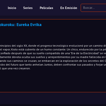
Inicio
Series
Películas
En Emisión
okuroku: Eureka Evrika
rincipios del siglo XX, donde el progreso tecnológico evolucionó por un camino d
l vapor, Kioto está cubierto de un humo constante. Un chico, endurecido por la p
onfiado después de que su sueño compartido de una "Era de la Electricidad" se v
damente devota oculta sus sueños y arrepentimientos por su madre fallecida en
ando sus caminos se cruzan, se embarcan en la exploración de los secretos del 
atisbo del futuro que tanto anhelan. Juntos, deben confrontar sus pasados y forjar u
el que una vez creyeron.