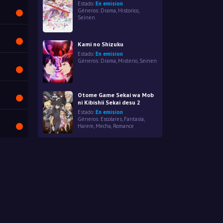
Estado:
En emision
Géneros:
Drama
,
Historico
,
Seinen
Kami no Shizuku
Estado:
En emision
Géneros:
Drama
,
Misterio
,
Seinen
Otome Game Sekai wa Mob
ni Kibishii Sekai desu 2
Estado:
En emision
Géneros:
Escolares
,
Fantasía
,
Harem
,
Mecha
,
Romance