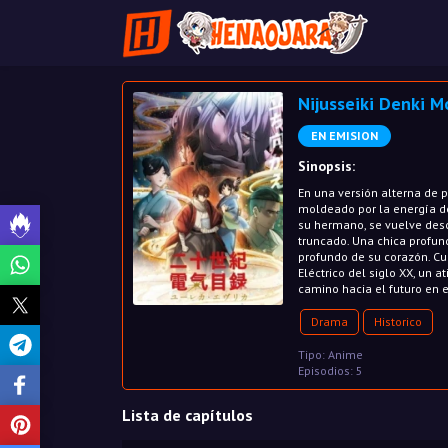
Nijusseiki Denki M
EN EMISION
Sinopsis:
En una versión alterna de p
moldeado por la energía de
su hermano, se vuelve desc
truncado. Una chica profun
profundo de su corazón. Cu
Eléctrico del siglo XX, un 
camino hacia el futuro en 
Drama
Historico
Tipo: Anime
Episodios: 5
Lista de capítulos