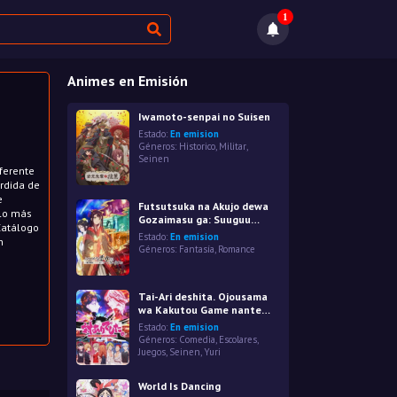
1
Animes en Emisión
Iwamoto-senpai no Suisen
Estado:
En emision
Géneros:
Historico
,
Militar
,
Seinen
iferente
érdida de
e
Futsutsuka na Akujo dewa
 lo más
Gozaimasu ga: Suuguu
Catálogo
Chouso Torikae Den
Estado:
En emision
n
Géneros:
Fantasía
,
Romance
Tai-Ari deshita. Ojousama
wa Kakutou Game nante
Shinai
Estado:
En emision
Géneros:
Comedia
,
Escolares
,
Juegos
,
Seinen
,
Yuri
World Is Dancing