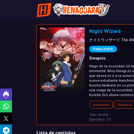
Night Wizard
ナイトウィザード The ANI
FINALIZADO
Sinopsis:
Mago de la oscuridad. Un t
inminente. Renji Hiiragi e
que desea es ir a la univer
nueva estudiante transferi
Kureha Akabane en su primer
una maga de la oscuridad, d
Kureha, Elis ahora comienz
Aventuras
Fantasía
Tipo: Anime
Episodios: 13
Lista de capítulos