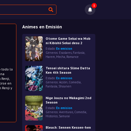
1
Animes en Emisión
Otome Game Sekai wa Mob
ni Kibishii Sekai desu 2
Estado:
En emision
Géneros:
Escolares
,
Fantasía
,
Harem
,
Mecha
,
Romance
Tensei shitara Slime Datta
 todo lo
Ken 4th Season
una
Estado:
En emision
Renji,
Géneros:
Acción
,
Comedia
,
tirse en
Fantasía
,
Shounen
 Renji y
Nige Jouzu no Wakagimi 2nd
Season
Estado:
En emision
Géneros:
Aventuras
,
Comedia
,
Historico
,
Samurai
Bleach: Sennen Kessen-hen