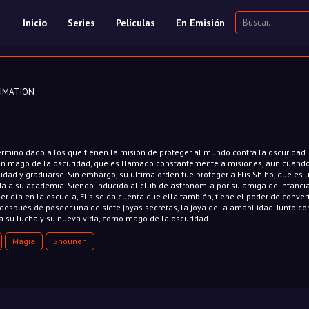
Inicio
Series
Películas
En Emisión
MATION
érmino dado a los que tienen la misión de proteger al mundo contra la oscuridad
s un mago de la oscuridad, que es llamado constantemente a misiones, aun cuando
sidad y graduarse. Sin embargo, su ultima orden fue proteger a Elis Shiho, que es 
da a su academia. Siendo inducido al club de astronomía por su amiga de infancia 
 día en la escuela, Elis se da cuenta que ella también, tiene el poder de conver
espués de poseer una de siete joyas secretas, la joya de la amabilidad. Junto con
a su lucha y su nueva vida, como mago de la oscuridad.
Magia
Shounen