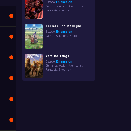
Estado:
En emision
Géneros:
Acción
,
Aventuras
,
Fantasía
,
Shounen
Tenmaku no Jaadugar
Estado:
En emision
Géneros:
Drama
,
Historico
Yomi no Tsugai
Estado:
En emision
Géneros:
Acción
,
Aventuras
,
Fantasía
,
Shounen