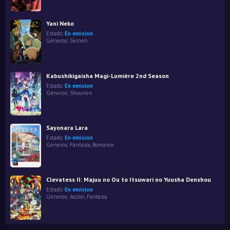
Yani Neko
Estado:
En emision
Géneros:
Seinen
Kabushikigaisha Magi-Lumière 2nd Season
Estado:
En emision
Géneros:
Shounen
Sayonara Lara
Estado:
En emision
Géneros:
Fantasía
,
Romance
Clevatess II: Majuu no Ou to Itsuwari no Yuusha Denshou
Estado:
En emision
Géneros:
Acción
,
Fantasía