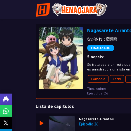
Nagasarete Airant
ながされて藍蘭島
FINALIZADO
Sinopsis:
Se trata sobre un Ikuto qu
es arrastrado a una isla e
Comedia
Ecchi
F
Tipo: Anime
Episodios: 26
Lista de capítulos
Nagasarete Airantou
Episodio 26