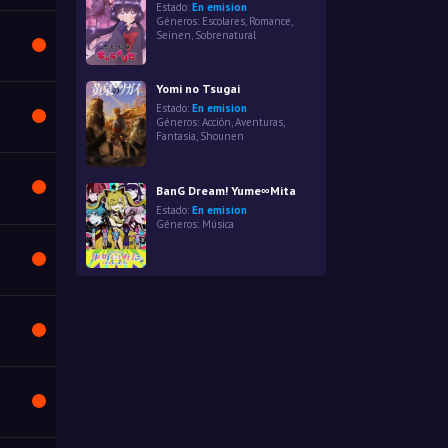
Estado:
En emision
Géneros:
Escolares
,
Romance
,
Seinen
,
Sobrenatural
Yomi no Tsugai
Estado:
En emision
Géneros:
Acción
,
Aventuras
,
Fantasía
,
Shounen
BanG Dream! Yume∞Mita
Estado:
En emision
Géneros:
Música