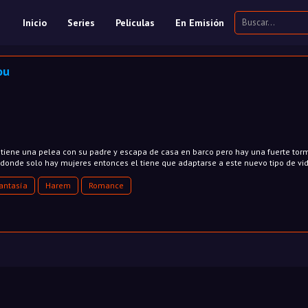
Inicio
Series
Películas
En Emisión
ou
e tiene una pelea con su padre y escapa de casa en barco pero hay una fuerte tor
n donde solo hay mujeres entonces el tiene que adaptarse a este nuevo tipo de vid
antasía
Harem
Romance