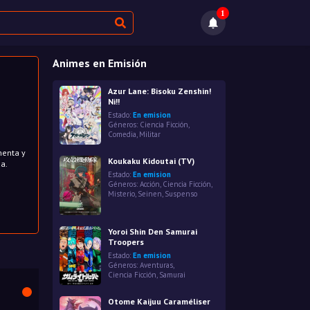
1
Animes en Emisión
Azur Lane: Bisoku Zenshin!
Ni!!
Estado:
En emision
Géneros:
Ciencia Ficción
,
Comedia
,
Militar
menta y
Koukaku Kidoutai (TV)
a.
Estado:
En emision
Géneros:
Acción
,
Ciencia Ficción
,
Misterio
,
Seinen
,
Suspenso
Yoroi Shin Den Samurai
Troopers
Estado:
En emision
Géneros:
Aventuras
,
Ciencia Ficción
,
Samurai
Otome Kaijuu Caraméliser