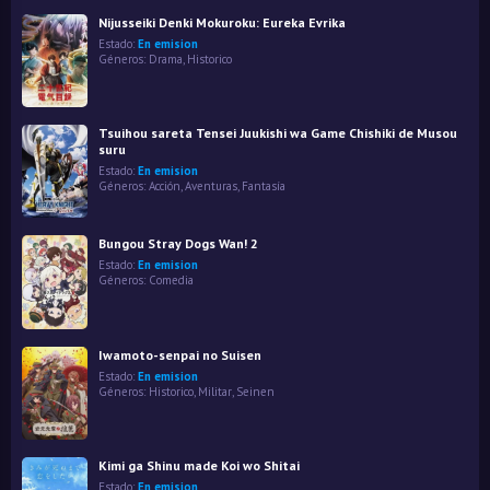
Nijusseiki Denki Mokuroku: Eureka Evrika
Estado:
En emision
Géneros:
Drama
,
Historico
Tsuihou sareta Tensei Juukishi wa Game Chishiki de Musou
suru
Estado:
En emision
Géneros:
Acción
,
Aventuras
,
Fantasía
Bungou Stray Dogs Wan! 2
Estado:
En emision
Géneros:
Comedia
Iwamoto-senpai no Suisen
Estado:
En emision
Géneros:
Historico
,
Militar
,
Seinen
Kimi ga Shinu made Koi wo Shitai
Estado:
En emision