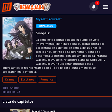
1
Myself; Yourself
FINALIZADO
Sinopsis:
La serie esta centrada desde el punto de vista
(mayormente) de Hidaki Sana, el protagonista por
excelencia de este tipo de series, de 16 años. Él
creció en el distrito de Sakuranomori, donde se
desarrolla la historia, con sus amigos de la infancia
Wakatsuki Syusuke, Yatsushiro Nanaka, Oribe Aoi, y
Wakatsuki Syuri sucederán muchas cosas
interesantes al reencontrarse con ello ya te por algunos motivos se
separaron en la infancia.
Drama
Escolares
Romance
Tipo: Anime
Episodios: 13
Lista de capítulos
Myself; Yourself