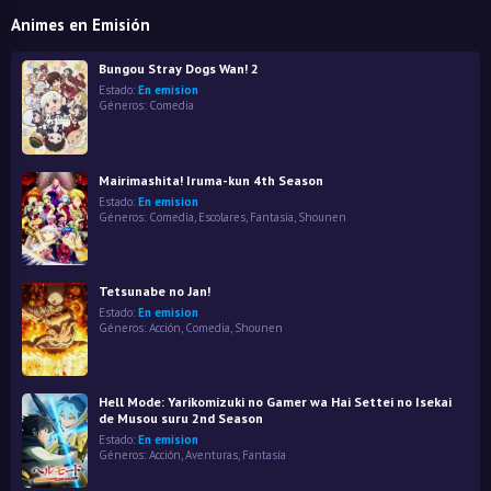
Animes en Emisión
Bungou Stray Dogs Wan! 2
Estado:
En emision
Géneros:
Comedia
Mairimashita! Iruma-kun 4th Season
Estado:
En emision
Géneros:
Comedia
,
Escolares
,
Fantasía
,
Shounen
Tetsunabe no Jan!
Estado:
En emision
Géneros:
Acción
,
Comedia
,
Shounen
Hell Mode: Yarikomizuki no Gamer wa Hai Settei no Isekai
de Musou suru 2nd Season
Estado:
En emision
Géneros:
Acción
,
Aventuras
,
Fantasía