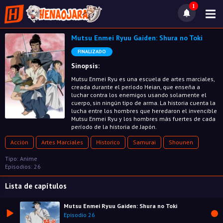
1
Mutsu Enmei Ryuu Gaiden: Shura no Toki
FINALIZADO
Sinopsis:
Mutsu Enmei Ryu es una escuela de artes marciales,
creada durante el período Heian, que enseña a
luchar contra los enemigos usando solamente el
cuerpo, sin ningún tipo de arma. La historia cuenta la
lucha entre los hombres que heredaron el invencible
Mutsu Enmei Ryu y los hombres más fuertes de cada
período de la historia de Japón.
Acción
Artes Marciales
Historico
Samurai
Shounen
Tipo: Anime
Episodios: 26
Lista de capítulos
Mutsu Enmei Ryuu Gaiden: Shura no Toki
Episodio 26