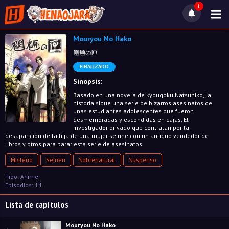
1
Mouryou No Hako
魍魎の匣
FINALIZADO
Sinopsis:
Basado en una novela de Kyougoku Natsuhiko,La
historia sigue una serie de bizarros asesinatos de
unas estudiantes adolescentes que fueron
desmembradas y escondidas en cajas. El
investigador privado que contratan por la
desaparición de la hija de una mujer se une con un antiguo vendedor de
libros y otros para parar esta serie de asesinatos.
Misterio
Seinen
Sobrenatural
Suspenso
Tipo: Anime
Episodios: 14
Lista de capítulos
Mouryou No Hako