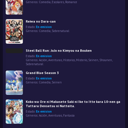
Géneros:
Comedia
,
Escolares
,
Romance
Reiwa no Dara-san
Estado:
En emision
Géneros:
Comedia
,
Sobrenatural
Steel Ball Run: JoJo no Kimyou na Bouken
Estado:
En emision
Géneros:
Acción
,
Aventuras
,
Historico
,
Misterio
,
Seinen
,
Shounen
,
Sobrenatural
Grand Blue Season 3
Estado:
En emision
Géneros:
Comedia
,
Seinen
Koko wa Ore ni Makasete Saki ni Ike to Itte kara 10-nen ga
Tattara Densetsu ni Natteita.
Estado:
En emision
Géneros:
Acción
,
Aventuras
,
Fantasía