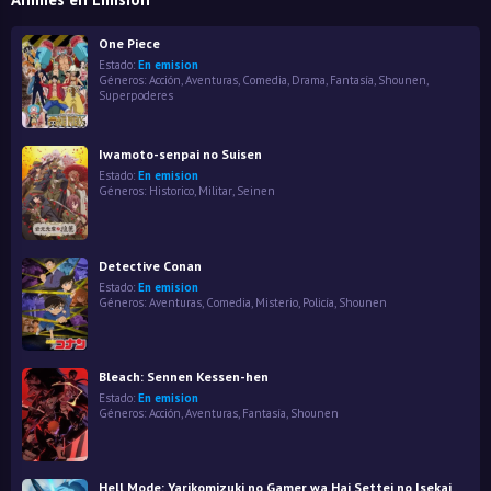
One Piece
Estado:
En emision
Géneros:
Acción
,
Aventuras
,
Comedia
,
Drama
,
Fantasía
,
Shounen
,
Superpoderes
Iwamoto-senpai no Suisen
Estado:
En emision
Géneros:
Historico
,
Militar
,
Seinen
Detective Conan
Estado:
En emision
Géneros:
Aventuras
,
Comedia
,
Misterio
,
Policía
,
Shounen
Bleach: Sennen Kessen-hen
Estado:
En emision
Géneros:
Acción
,
Aventuras
,
Fantasía
,
Shounen
Hell Mode: Yarikomizuki no Gamer wa Hai Settei no Isekai