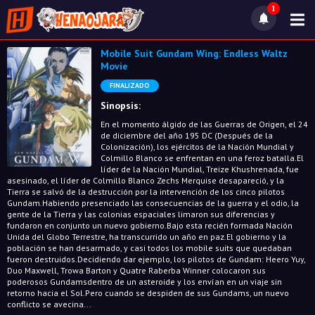
1
Mobile Suit Gundam Wing: Endless Waltz
Movie
FINALIZADO
Sinopsis:
En el momento álgido de las Guerras de Origen, el 24
de diciembre del año 195 DC (Después de la
Colonización), los ejércitos de la Nación Mundial y
Colmillo Blanco se enfrentan en una feroz batalla.El
líder de la Nación Mundial, Treize Khushrenada, fue
asesinado, el líder de Colmillo Blanco Zechs Merquise desapareció, y la
Tierra se salvó de la destrucción por la intervención de los cinco pilotos
Gundam.Habiendo presenciado las consecuencias de la guerra y el odio, la
gente de la Tierra y las colonias espaciales limaron sus diferencias y
fundaron en conjunto un nuevo gobierno.Bajo esta recién formada Nación
Unida del Globo Terrestre, ha transcurrido un año en paz.El gobierno y la
población se han desarmado, y casi todos los mobile suits que quedaban
fueron destruidos.Decidiendo dar ejemplo, los pilotos de Gundam: Heero Yuy,
Duo Maxwell, Trowa Barton y Quatre Raberba Winner colocaron sus
poderosos Gundamsdentro de un asteroide y los envían en un viaje sin
retorno hacia el Sol.Pero cuando se despiden de sus Gundams, un nuevo
conflicto se avecina...