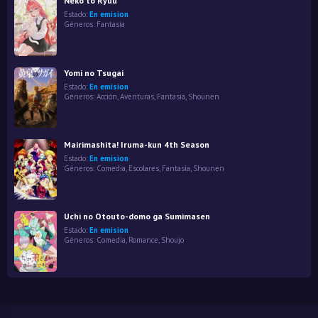
Neko to Ryuu
Estado:
En emision
Géneros:
Fantasía
Yomi no Tsugai
Estado:
En emision
Géneros:
Acción
,
Aventuras
,
Fantasía
,
Shounen
Mairimashita! Iruma-kun 4th Season
Estado:
En emision
Géneros:
Comedia
,
Escolares
,
Fantasía
,
Shounen
Uchi no Otouto-domo ga Sumimasen
Estado:
En emision
Géneros:
Comedia
,
Romance
,
Shoujo