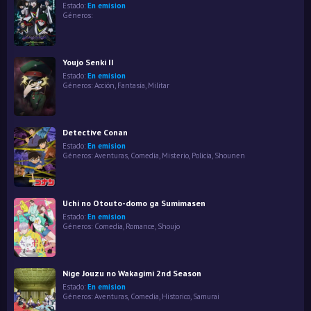
Estado:
En emision
Géneros:
Youjo Senki II
Estado:
En emision
Géneros:
Acción
,
Fantasía
,
Militar
Detective Conan
Estado:
En emision
Géneros:
Aventuras
,
Comedia
,
Misterio
,
Policía
,
Shounen
Uchi no Otouto-domo ga Sumimasen
Estado:
En emision
Géneros:
Comedia
,
Romance
,
Shoujo
Nige Jouzu no Wakagimi 2nd Season
Estado:
En emision
Géneros:
Aventuras
,
Comedia
,
Historico
,
Samurai