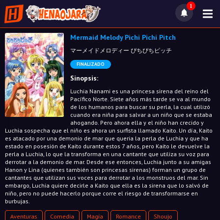
1
Mermaid Melody Pichi Pichi Pitch
マーメイドメロディー ぴちぴちピッチ
FINALIZADO
Sinopsis:
Luchia Nanami es una princesa sirena del reino del
Pacífico Norte. Siete años más tarde se va al mundo
de los humanos para buscar su perla, la cual utilizó
cuando era niña para salvar a un niño que se estaba
ahogando. Pero ahora ella y el niño han crecido y
Luchia sospecha que el niño es ahora un surfista llamado Kaito. Un día, Kaito
es atacado por una demonio de mar que queria la perla de Luchia y que ha
estado en posesión de Kaito durante estos 7 años, pero Kaito le devuelve la
perla a Luchia, lo que la transforma en una cantante que utiliza su voz para
derrotar a la demonio de mar. Desde ese entonces, Luchia junto a su amigas
Hanon y Lina (quienes también son princesas sirenas) forman un grupo de
cantantes que utilizan sus voces para derrotar a los monstruos del mar. Sin
embargo, Luchia quiere decirle a Kaito que ella es la sirena que lo salvó de
niño, pero no puede hacerlo porque corre el riesgo de transformarse en
burbujas.
Aventuras
Comedia
Magia
Romance
Shoujo