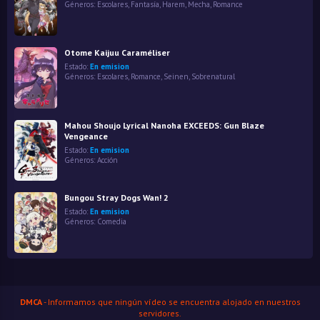
Géneros:
Escolares
,
Fantasía
,
Harem
,
Mecha
,
Romance
Otome Kaijuu Caraméliser
Estado:
En emision
Géneros:
Escolares
,
Romance
,
Seinen
,
Sobrenatural
Mahou Shoujo Lyrical Nanoha EXCEEDS: Gun Blaze
Vengeance
Estado:
En emision
Géneros:
Acción
Bungou Stray Dogs Wan! 2
Estado:
En emision
Géneros:
Comedia
DMCA
- Informamos que ningún vídeo se encuentra alojado en nuestros
servidores.