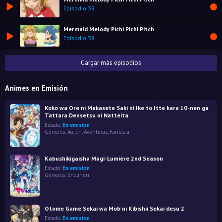
Episodio 39
Mermaid Melody Pichi Pichi Pitch
Episodio 38
Cargar más episodios
Animes en Emisión
Koko wa Ore ni Makasete Saki ni Ike to Itte kara 10-nen ga
Tattara Densetsu ni Natteita.
Estado:
En emision
Géneros:
Acción
,
Aventuras
,
Fantasía
Kabushikigaisha Magi-Lumière 2nd Season
Estado:
En emision
Géneros:
Shounen
Otome Game Sekai wa Mob ni Kibishii Sekai desu 2
Estado:
En emision