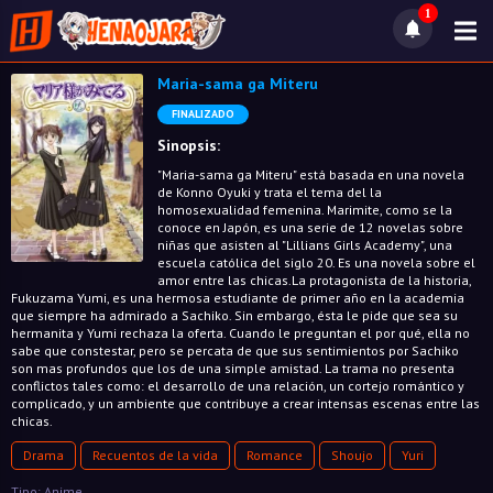
1
Maria-sama ga Miteru
FINALIZADO
Sinopsis:
"Maria-sama ga Miteru" está basada en una novela
de Konno Oyuki y trata el tema del la
homosexualidad femenina. Marimite, como se la
conoce en Japón, es una serie de 12 novelas sobre
niñas que asisten al "Lillians Girls Academy", una
escuela católica del siglo 20. Es una novela sobre el
amor entre las chicas.La protagonista de la historia,
Fukuzama Yumi, es una hermosa estudiante de primer año en la academia
que siempre ha admirado a Sachiko. Sin embargo, ésta le pide que sea su
hermanita y Yumi rechaza la oferta. Cuando le preguntan el por qué, ella no
sabe que constestar, pero se percata de que sus sentimientos por Sachiko
son mas profundos que los de una simple amistad. La trama no presenta
conflictos tales como: el desarrollo de una relación, un cortejo romántico y
complicado, y un ambiente que contribuye a crear intensas escenas entre las
chicas.
Drama
Recuentos de la vida
Romance
Shoujo
Yuri
Tipo: Anime