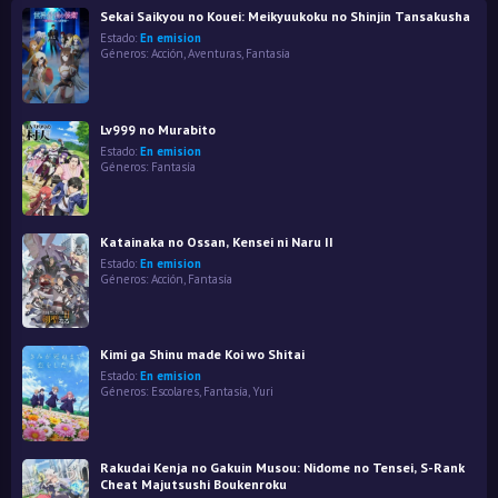
Sekai Saikyou no Kouei: Meikyuukoku no Shinjin Tansakusha
Estado:
En emision
Géneros:
Acción
,
Aventuras
,
Fantasía
Lv999 no Murabito
Estado:
En emision
Géneros:
Fantasía
Katainaka no Ossan, Kensei ni Naru II
Estado:
En emision
Géneros:
Acción
,
Fantasía
Kimi ga Shinu made Koi wo Shitai
Estado:
En emision
Géneros:
Escolares
,
Fantasía
,
Yuri
Rakudai Kenja no Gakuin Musou: Nidome no Tensei, S-Rank
Cheat Majutsushi Boukenroku