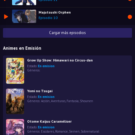
Majutsushi Orphen
Episodio 10
Cargar más episodios
Animes en Emisión
Grow Up Show: Himawari no Circus-dan
Estado:
En emision
Géneros:
Yomi no Tsugai
Estado:
En emision
Géneros:
Acción
,
Aventuras
,
Fantasía
,
Shounen
Otome Kaijuu Caraméliser
Estado:
En emision
Géneros:
Escolares
,
Romance
,
Seinen
,
Sobrenatural