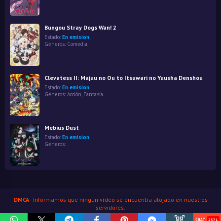
Bungou Stray Dogs Wan! 2
Estado:
En emision
Géneros:
Comedia
Clevatess II: Majuu no Ou to Itsuwari no Yuusha Denshou
Estado:
En emision
Géneros:
Acción
,
Fantasía
Mebius Dust
Estado:
En emision
Géneros:
DMCA
- Informamos que ningún vídeo se encuentra alojado en nuestros
servidores.
HenaoJara
© Copyright 2026
2571