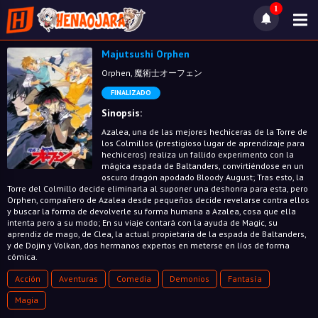
1
Majutsushi Orphen
Orphen, 魔術士オーフェン
FINALIZADO
Sinopsis:
Azalea, una de las mejores hechiceras de la Torre de
los Colmillos (prestigioso lugar de aprendizaje para
hechiceros) realiza un fallido experimento con la
mágica espada de Baltanders, convirtiéndose en un
oscuro dragón apodado Bloody August; Tras esto, la
Torre del Colmillo decide eliminarla al suponer una deshonra para esta, pero
Orphen, compañero de Azalea desde pequeños decide revelarse contra ellos
y buscar la forma de devolverle su forma humana a Azalea, cosa que ella
intenta pero a su modo; En su viaje contará con la ayuda de Magic, su
aprendiz de mago, de Clea, la actual propietaria de la espada de Baltanders,
y de Dojin y Volkan, dos hermanos expertos en meterse en líos de forma
cómica.
Acción
Aventuras
Comedia
Demonios
Fantasía
Magia