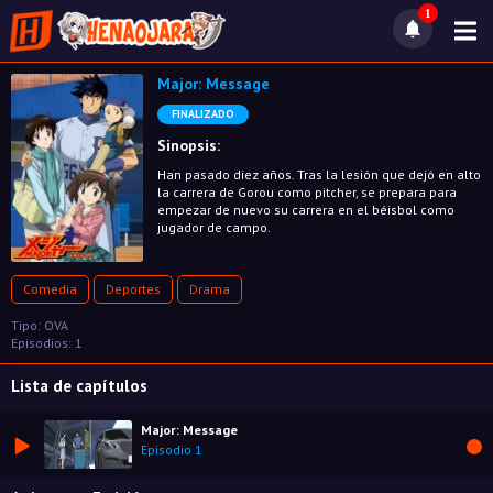
1
Major: Message
FINALIZADO
Sinopsis:
Han pasado diez años. Tras la lesión que dejó en alto
la carrera de Gorou como pitcher, se prepara para
empezar de nuevo su carrera en el béisbol como
jugador de campo.
Comedia
Deportes
Drama
Tipo: OVA
Episodios: 1
Lista de capítulos
Major: Message
Episodio 1