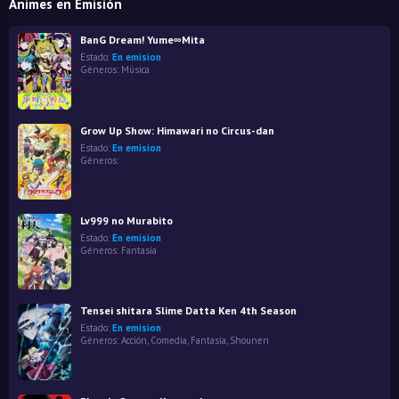
Animes en Emisión
BanG Dream! Yume∞Mita
Estado:
En emision
Géneros:
Música
Grow Up Show: Himawari no Circus-dan
Estado:
En emision
Géneros:
Lv999 no Murabito
Estado:
En emision
Géneros:
Fantasía
Tensei shitara Slime Datta Ken 4th Season
Estado:
En emision
Géneros:
Acción
,
Comedia
,
Fantasía
,
Shounen