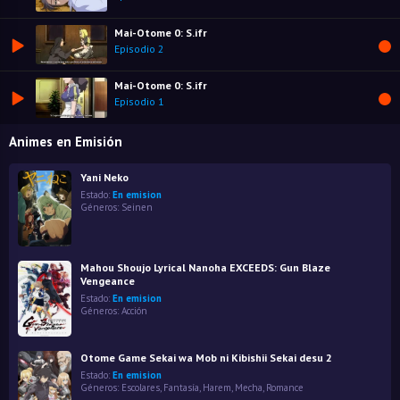
Mai-Otome 0: S.ifr
Episodio 2
Mai-Otome 0: S.ifr
Episodio 1
Animes en Emisión
Yani Neko
Estado:
En emision
Géneros:
Seinen
Mahou Shoujo Lyrical Nanoha EXCEEDS: Gun Blaze
Vengeance
Estado:
En emision
Géneros:
Acción
Otome Game Sekai wa Mob ni Kibishii Sekai desu 2
Estado:
En emision
Géneros:
Escolares
,
Fantasía
,
Harem
,
Mecha
,
Romance