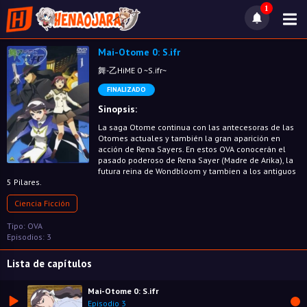
1
Mai-Otome 0: S.ifr
舞-乙HiME 0 ~S.ifr~
FINALIZADO
Sinopsis:
La saga Otome continua con las antecesoras de las
Otomes actuales y también la gran aparición en
acción de Rena Sayers. En estos OVA conocerán el
pasado poderoso de Rena Sayer (Madre de Arika), la
futura reina de Wondbloom y tambien a los antiguos
5 Pilares.
Ciencia Ficción
Tipo: OVA
Episodios: 3
Lista de capítulos
Mai-Otome 0: S.ifr
Episodio 3